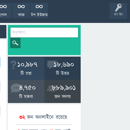
পোল
ব্যাজ
টপ ইউজার
লগ ইন
10,987
18,690
টি প্রশ্ন
টি উত্তর
4,750
889,901
টি মন্তব্য
জন সদস্য
32
জন অনলাইনে রয়েছে