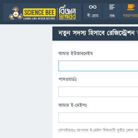
বী হোম
প্রশ্ন
গরমাগরম
নতুন সদস্য হিসাবে রেজিস্ট্রেশন
আমার ইউজারনেইম
পাসওয়ার্ডঃ
আমার ই-মেইলঃ
গোপনীয়তাঃ আপনার ই-মেইল ঠিকানাটি তৃতীয় কোন পক্ষ