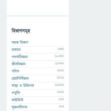
বিভাগসমূহ
সমস্ত বিভাগ
(641)
রসায়ন
(1,035)
পদার্থবিজ্ঞান
(1,829)
জীববিজ্ঞান
(159)
গণিত
(526)
জ্যোতির্বিজ্ঞান
(1,989)
স্বাস্থ্য ও চিকিৎসা
(736)
প্রযুক্তি
(67)
আইকিউ
(81)
সৃজনশীলতা