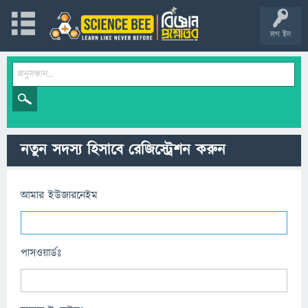
লগ ইন
নতুন সদস্য হিসাবে রেজিস্ট্রেশন করুন
আমার ইউজারনেইম
পাসওয়ার্ডঃ