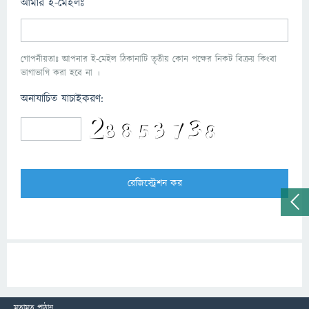
আমার ই-মেইলঃ
গোপনীয়তাঃ আপনার ই-মেইল ঠিকানাটি তৃতীয় কোন পক্ষের নিকট বিক্রয় কিংবা
ভাগাভাগি করা হবে না ।
অনাযাচিত যাচাইকরণ:
মতামত পাঠান