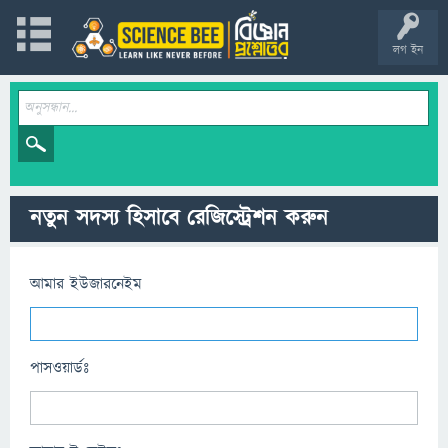
লগ ইন
নতুন সদস্য হিসাবে রেজিস্ট্রেশন করুন
আমার ইউজারনেইম
পাসওয়ার্ডঃ