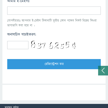
আমার ই-মেইলঃ
গোপনীয়তাঃ আপনার ই-মেইল ঠিকানাটি তৃতীয় কোন পক্ষের নিকট বিক্রয় কিংবা
ভাগাভাগি করা হবে না ।
অনাযাচিত যাচাইকরণ:
মতামত পাঠান