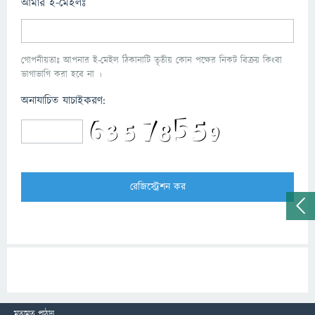
আমার ই-মেইলঃ
গোপনীয়তাঃ আপনার ই-মেইল ঠিকানাটি তৃতীয় কোন পক্ষের নিকট বিক্রয় কিংবা
ভাগাভাগি করা হবে না ।
অনাযাচিত যাচাইকরণ:
মতামত পাঠান