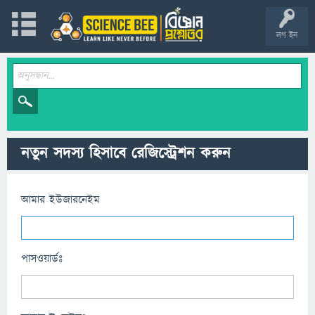
লগ ইন
নতুন সদস্য হিসাবে রেজিস্ট্রেশন করুন
আমার ইউজারনেইম
পাসওয়ার্ডঃ