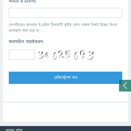
আমার ই-মেইলঃ
গোপনীয়তাঃ আপনার ই-মেইল ঠিকানাটি তৃতীয় কোন পক্ষের নিকট বিক্রয় কিংবা
ভাগাভাগি করা হবে না ।
অনাযাচিত যাচাইকরণ:
মতামত পাঠান