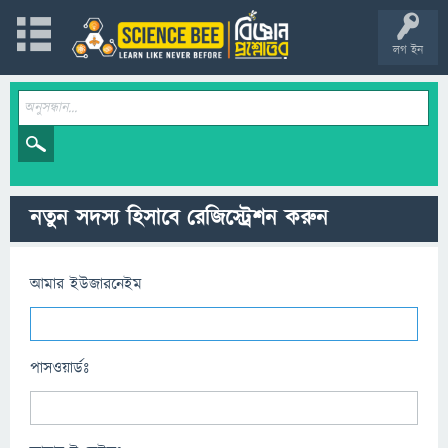
লগ ইন
নতুন সদস্য হিসাবে রেজিস্ট্রেশন করুন
আমার ইউজারনেইম
পাসওয়ার্ডঃ