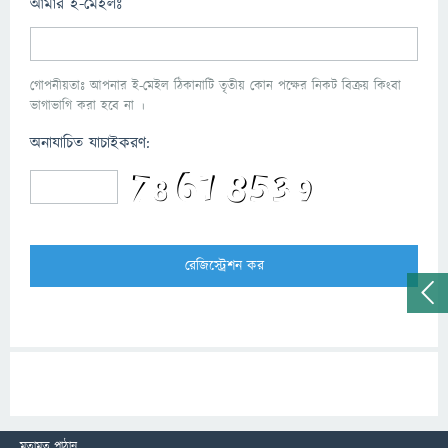
আমার ই-মেইলঃ
গোপনীয়তাঃ আপনার ই-মেইল ঠিকানাটি তৃতীয় কোন পক্ষের নিকট বিক্রয় কিংবা
ভাগাভাগি করা হবে না ।
অনাযাচিত যাচাইকরণ:
মতামত পাঠান