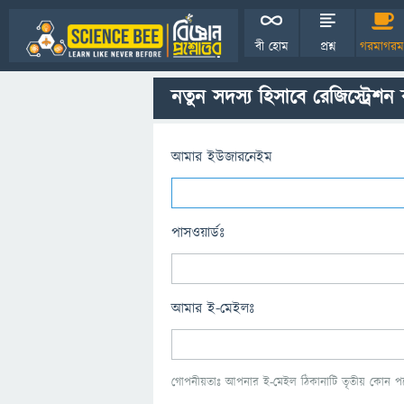
বী হোম
প্রশ্ন
গরমাগরম
নতুন সদস্য হিসাবে রেজিস্ট্রেশন
আমার ইউজারনেইম
পাসওয়ার্ডঃ
আমার ই-মেইলঃ
গোপনীয়তাঃ আপনার ই-মেইল ঠিকানাটি তৃতীয় কোন পক্ষ