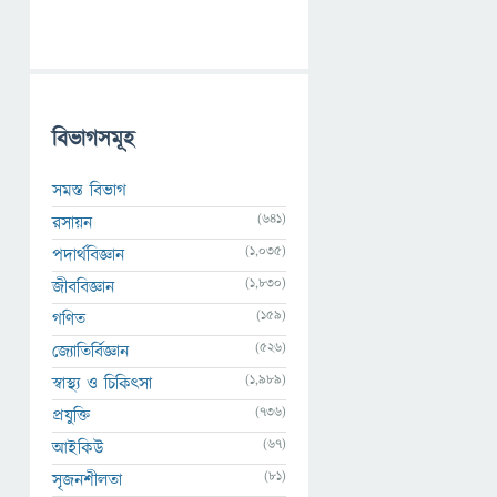
বিভাগসমূহ
সমস্ত বিভাগ
(641)
রসায়ন
(1,035)
পদার্থবিজ্ঞান
(1,830)
জীববিজ্ঞান
(159)
গণিত
(526)
জ্যোতির্বিজ্ঞান
(1,989)
স্বাস্থ্য ও চিকিৎসা
(736)
প্রযুক্তি
(67)
আইকিউ
(81)
সৃজনশীলতা