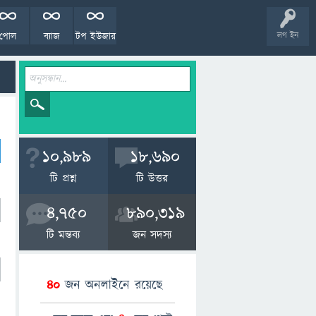
পোল
ব্যাজ
টপ ইউজার
লগ ইন
10,989
18,690
টি প্রশ্ন
টি উত্তর
4,750
890,319
টি মন্তব্য
জন সদস্য
40
জন অনলাইনে রয়েছে