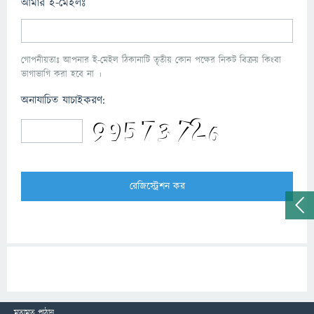
আমার ই-মেইলঃ
গোপনীয়তাঃ আপনার ই-মেইল ঠিকানাটি তৃতীয় কোন পক্ষের নিকট বিক্রয় কিংবা
ভাগাভাগি করা হবে না ।
অনাযাচিত যাচাইকরণ:
মতামত পাঠান