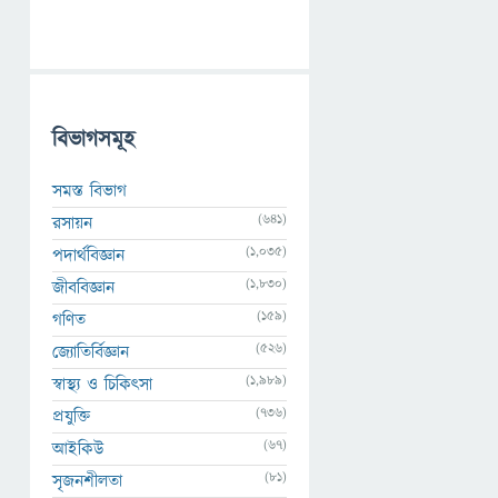
বিভাগসমূহ
সমস্ত বিভাগ
(641)
রসায়ন
(1,035)
পদার্থবিজ্ঞান
(1,830)
জীববিজ্ঞান
(159)
গণিত
(526)
জ্যোতির্বিজ্ঞান
(1,989)
স্বাস্থ্য ও চিকিৎসা
(736)
প্রযুক্তি
(67)
আইকিউ
(81)
সৃজনশীলতা