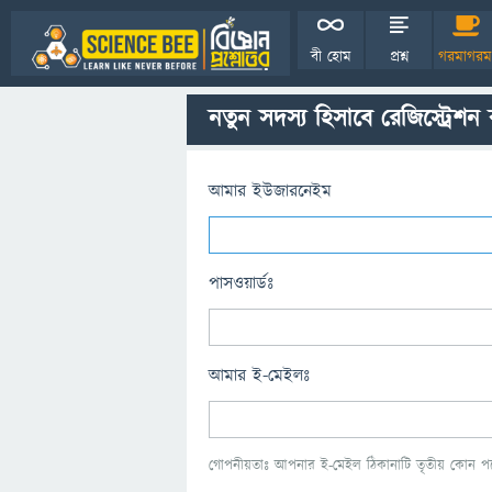
বী হোম
প্রশ্ন
গরমাগরম
নতুন সদস্য হিসাবে রেজিস্ট্রেশন
আমার ইউজারনেইম
পাসওয়ার্ডঃ
আমার ই-মেইলঃ
গোপনীয়তাঃ আপনার ই-মেইল ঠিকানাটি তৃতীয় কোন পক্ষ