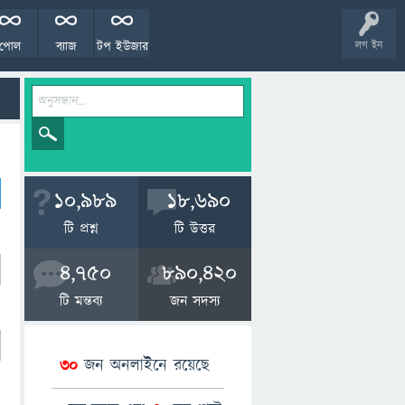
পোল
ব্যাজ
টপ ইউজার
লগ ইন
10,989
18,690
টি প্রশ্ন
টি উত্তর
4,750
890,420
টি মন্তব্য
জন সদস্য
30
জন অনলাইনে রয়েছে