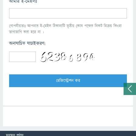
আমার ই-মেইলঃ
গোপনীয়তাঃ আপনার ই-মেইল ঠিকানাটি তৃতীয় কোন পক্ষের নিকট বিক্রয় কিংবা
ভাগাভাগি করা হবে না ।
অনাযাচিত যাচাইকরণ:
মতামত পাঠান