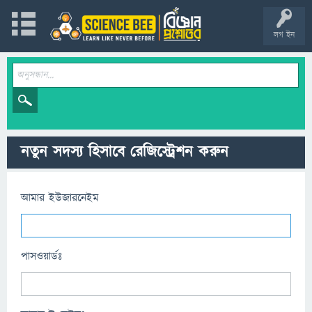
লগ ইন
নতুন সদস্য হিসাবে রেজিস্ট্রেশন করুন
আমার ইউজারনেইম
পাসওয়ার্ডঃ