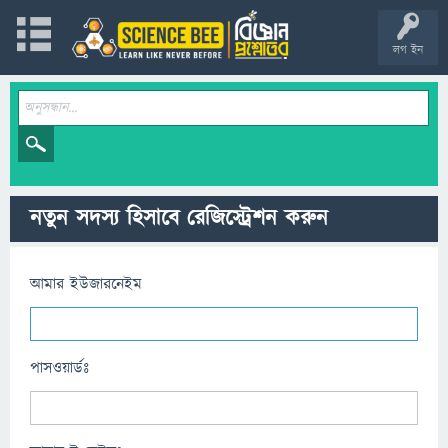
লগ ইন
নতুন সদস্য হিসাবে রেজিস্ট্রেশন করুন
আমার ইউজারনেইম
পাসওয়ার্ডঃ