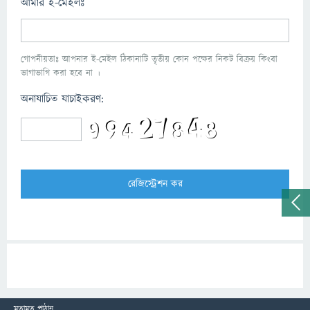
আমার ই-মেইলঃ
গোপনীয়তাঃ আপনার ই-মেইল ঠিকানাটি তৃতীয় কোন পক্ষের নিকট বিক্রয় কিংবা
ভাগাভাগি করা হবে না ।
অনাযাচিত যাচাইকরণ:
মতামত পাঠান