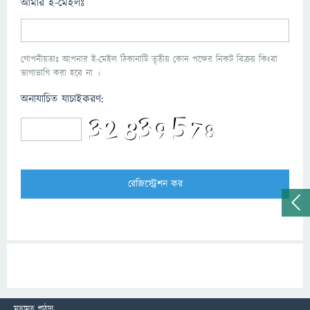
আমার ই-মেইলঃ
গোপনীয়তাঃ আপনার ই-মেইল ঠিকানাটি তৃতীয় কোন পক্ষের নিকট বিক্রয় কিংবা
ভাগাভাগি করা হবে না ।
অনাযাচিত যাচাইকরণ:
মতামত পাঠান