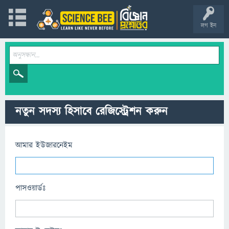
লগ ইন
নতুন সদস্য হিসাবে রেজিস্ট্রেশন করুন
আমার ইউজারনেইম
পাসওয়ার্ডঃ