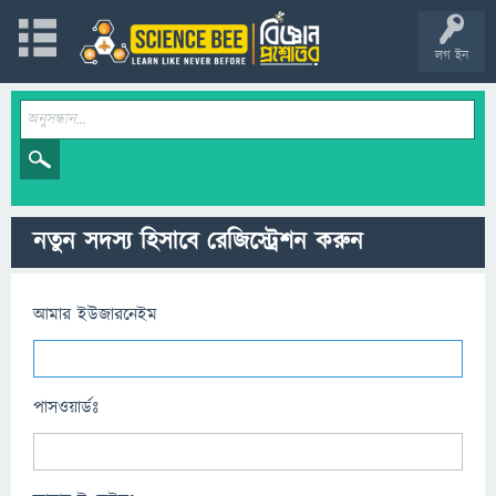
লগ ইন
নতুন সদস্য হিসাবে রেজিস্ট্রেশন করুন
আমার ইউজারনেইম
পাসওয়ার্ডঃ