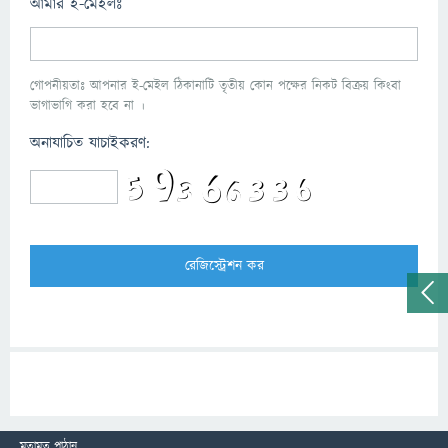
আমার ই-মেইলঃ
গোপনীয়তাঃ আপনার ই-মেইল ঠিকানাটি তৃতীয় কোন পক্ষের নিকট বিক্রয় কিংবা
ভাগাভাগি করা হবে না ।
অনাযাচিত যাচাইকরণ:
মতামত পাঠান