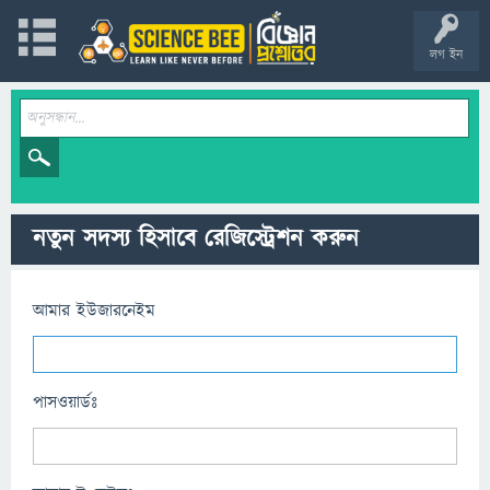
লগ ইন
নতুন সদস্য হিসাবে রেজিস্ট্রেশন করুন
আমার ইউজারনেইম
পাসওয়ার্ডঃ