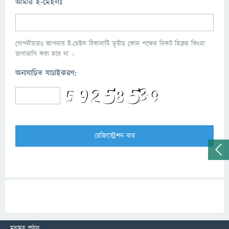
আমার ই-মেইলঃ
গোপনীয়তাঃ আপনার ই-মেইল ঠিকানাটি তৃতীয় কোন পক্ষের নিকট বিক্রয় কিংবা
ভাগাভাগি করা হবে না ।
অনাযাচিত যাচাইকরণ:
মতামত পাঠান