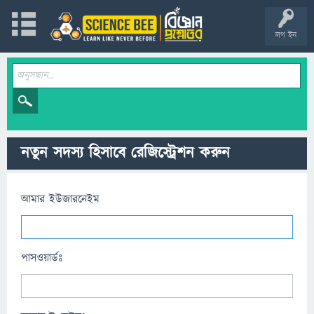
লগ ইন
নতুন সদস্য হিসাবে রেজিস্ট্রেশন করুন
আমার ইউজারনেইম
পাসওয়ার্ডঃ