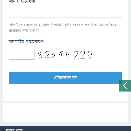
আমার ই-মেইলঃ
গোপনীয়তাঃ আপনার ই-মেইল ঠিকানাটি তৃতীয় কোন পক্ষের নিকট বিক্রয় কিংবা
ভাগাভাগি করা হবে না ।
অনাযাচিত যাচাইকরণ:
মতামত পাঠান