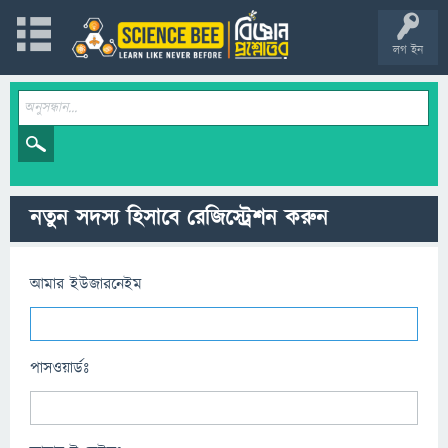
লগ ইন
নতুন সদস্য হিসাবে রেজিস্ট্রেশন করুন
আমার ইউজারনেইম
পাসওয়ার্ডঃ