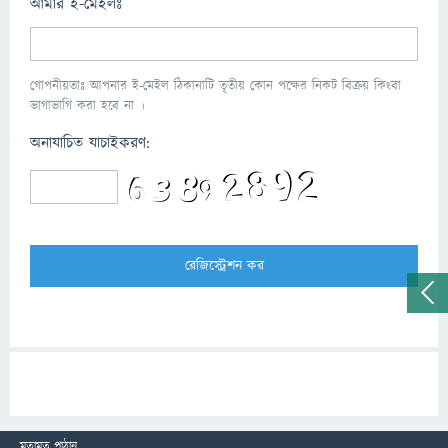
আমার ই-মেইলঃ
গোপনীয়তাঃ আপনার ই-মেইল ঠিকানাটি তৃতীয় কোন পক্ষের নিকট বিক্রয় কিংবা
ভাগাভাগি করা হবে না ।
অনাযাচিত যাচাইকরণ:
মতামত পাঠান