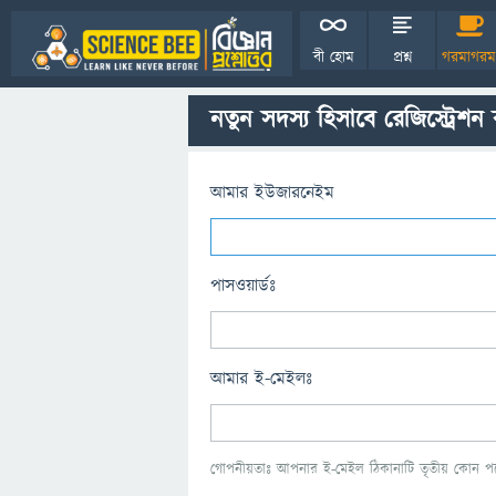
বী হোম
প্রশ্ন
গরমাগরম
নতুন সদস্য হিসাবে রেজিস্ট্রেশন
আমার ইউজারনেইম
পাসওয়ার্ডঃ
আমার ই-মেইলঃ
গোপনীয়তাঃ আপনার ই-মেইল ঠিকানাটি তৃতীয় কোন পক্ষ