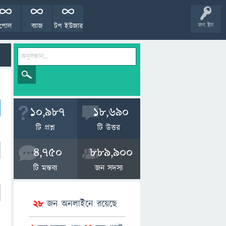
পোল
ব্যাজ
টপ ইউজার
লগ ইন
10,987
18,690
টি প্রশ্ন
টি উত্তর
4,750
889,900
টি মন্তব্য
জন সদস্য
28
জন অনলাইনে রয়েছে