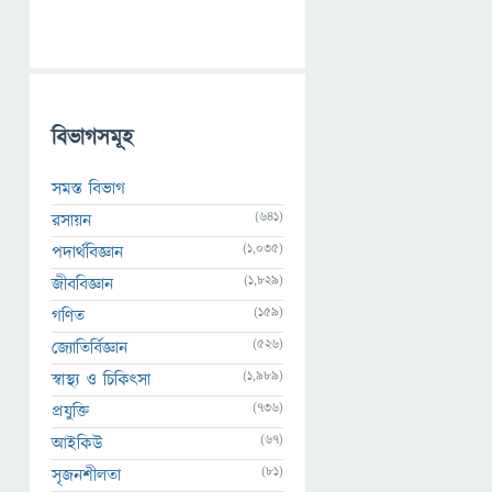
বিভাগসমূহ
সমস্ত বিভাগ
(641)
রসায়ন
(1,035)
পদার্থবিজ্ঞান
(1,829)
জীববিজ্ঞান
(159)
গণিত
(526)
জ্যোতির্বিজ্ঞান
(1,989)
স্বাস্থ্য ও চিকিৎসা
(736)
প্রযুক্তি
(67)
আইকিউ
(81)
সৃজনশীলতা