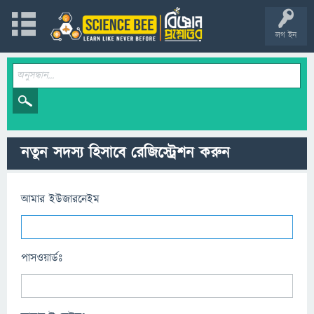
লগ ইন
নতুন সদস্য হিসাবে রেজিস্ট্রেশন করুন
আমার ইউজারনেইম
পাসওয়ার্ডঃ