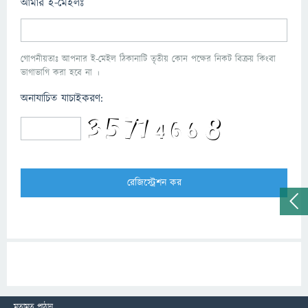
আমার ই-মেইলঃ
গোপনীয়তাঃ আপনার ই-মেইল ঠিকানাটি তৃতীয় কোন পক্ষের নিকট বিক্রয় কিংবা
ভাগাভাগি করা হবে না ।
অনাযাচিত যাচাইকরণ:
মতামত পাঠান