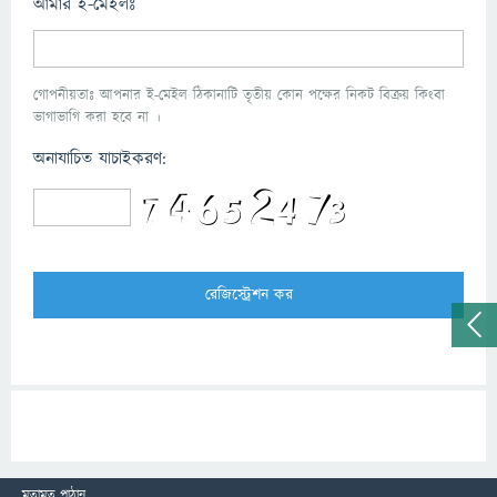
আমার ই-মেইলঃ
গোপনীয়তাঃ আপনার ই-মেইল ঠিকানাটি তৃতীয় কোন পক্ষের নিকট বিক্রয় কিংবা
ভাগাভাগি করা হবে না ।
অনাযাচিত যাচাইকরণ:
মতামত পাঠান