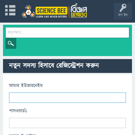
লগ ইন
নতুন সদস্য হিসাবে রেজিস্ট্রেশন করুন
আমার ইউজারনেইম
পাসওয়ার্ডঃ