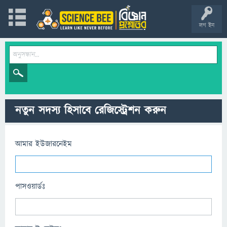
লগ ইন
নতুন সদস্য হিসাবে রেজিস্ট্রেশন করুন
আমার ইউজারনেইম
পাসওয়ার্ডঃ