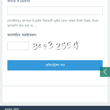
আমার ই-মেইলঃ
গোপনীয়তাঃ আপনার ই-মেইল ঠিকানাটি তৃতীয় কোন পক্ষের নিকট বিক্রয় কিংবা
ভাগাভাগি করা হবে না ।
অনাযাচিত যাচাইকরণ:
মতামত পাঠান