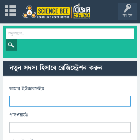
লগ ইন
নতুন সদস্য হিসাবে রেজিস্ট্রেশন করুন
আমার ইউজারনেইম
পাসওয়ার্ডঃ