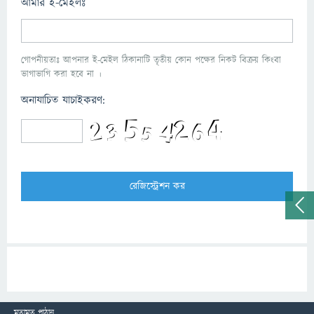
আমার ই-মেইলঃ
গোপনীয়তাঃ আপনার ই-মেইল ঠিকানাটি তৃতীয় কোন পক্ষের নিকট বিক্রয় কিংবা
ভাগাভাগি করা হবে না ।
অনাযাচিত যাচাইকরণ:
মতামত পাঠান