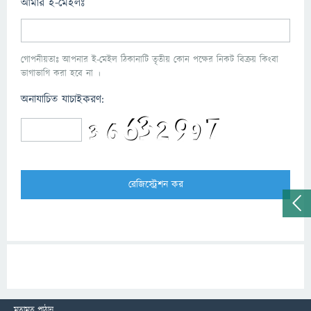
আমার ই-মেইলঃ
গোপনীয়তাঃ আপনার ই-মেইল ঠিকানাটি তৃতীয় কোন পক্ষের নিকট বিক্রয় কিংবা
ভাগাভাগি করা হবে না ।
অনাযাচিত যাচাইকরণ:
মতামত পাঠান