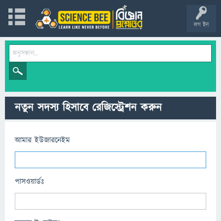
লগ ইন
নতুন সদস্য হিসাবে রেজিস্ট্রেশন করুন
আমার ইউজারনেইম
পাসওয়ার্ডঃ