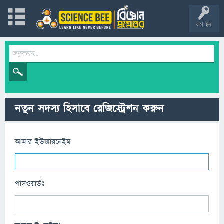
লগ ইন
নতুন সদস্য হিসাবে রেজিস্ট্রেশন করুন
আমার ইউজারনেইম
পাসওয়ার্ডঃ