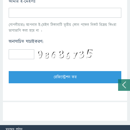
আমার ই-মেইলঃ
গোপনীয়তাঃ আপনার ই-মেইল ঠিকানাটি তৃতীয় কোন পক্ষের নিকট বিক্রয় কিংবা
ভাগাভাগি করা হবে না ।
অনাযাচিত যাচাইকরণ:
মতামত পাঠান