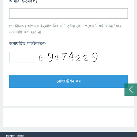
আমার ই-মেইলঃ
গোপনীয়তাঃ আপনার ই-মেইল ঠিকানাটি তৃতীয় কোন পক্ষের নিকট বিক্রয় কিংবা
ভাগাভাগি করা হবে না ।
অনাযাচিত যাচাইকরণ:
মতামত পাঠান