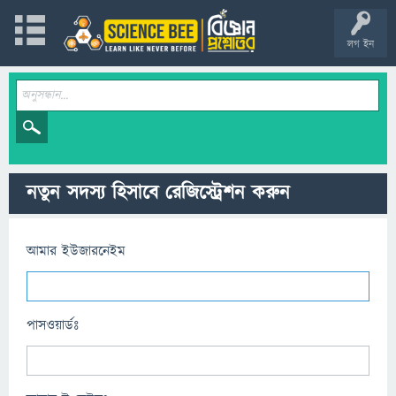
লগ ইন
নতুন সদস্য হিসাবে রেজিস্ট্রেশন করুন
আমার ইউজারনেইম
পাসওয়ার্ডঃ