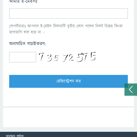
আমার ই-মেইলঃ
গোপনীয়তাঃ আপনার ই-মেইল ঠিকানাটি তৃতীয় কোন পক্ষের নিকট বিক্রয় কিংবা
ভাগাভাগি করা হবে না ।
অনাযাচিত যাচাইকরণ:
মতামত পাঠান