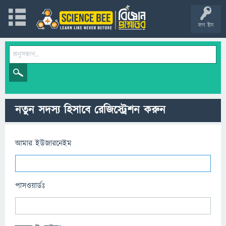
লগ ইন
নতুন সদস্য হিসাবে রেজিস্ট্রেশন করুন
আমার ইউজারনেইম
পাসওয়ার্ডঃ