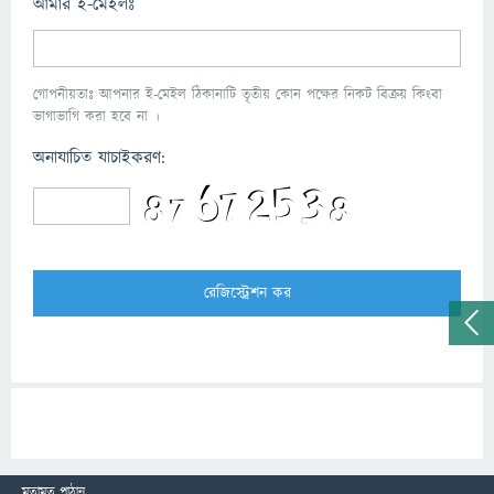
আমার ই-মেইলঃ
গোপনীয়তাঃ আপনার ই-মেইল ঠিকানাটি তৃতীয় কোন পক্ষের নিকট বিক্রয় কিংবা
ভাগাভাগি করা হবে না ।
অনাযাচিত যাচাইকরণ:
মতামত পাঠান