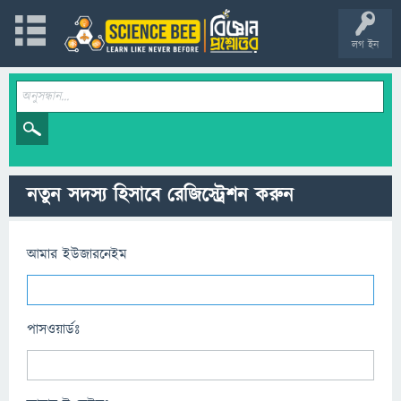
লগ ইন
নতুন সদস্য হিসাবে রেজিস্ট্রেশন করুন
আমার ইউজারনেইম
পাসওয়ার্ডঃ