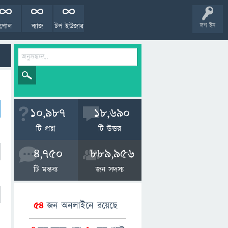
পোল
ব্যাজ
টপ ইউজার
লগ ইন
10,987
18,690
টি প্রশ্ন
টি উত্তর
4,750
889,956
টি মন্তব্য
জন সদস্য
54
জন অনলাইনে রয়েছে