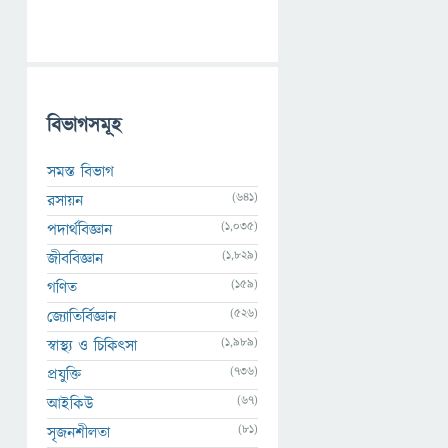
বিভাগসমূহ
সমস্ত বিভাগ
(641)
রসায়ন
(1,035)
পদার্থবিজ্ঞান
(1,829)
জীববিজ্ঞান
(159)
গণিত
(526)
জ্যোতির্বিজ্ঞান
(1,989)
স্বাস্থ্য ও চিকিৎসা
(736)
প্রযুক্তি
(67)
আইকিউ
(81)
সৃজনশীলতা