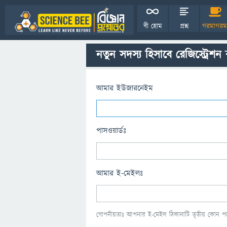
বী হোম
প্রশ্ন
গরমাগরম
নতুন সদস্য হিসাবে রেজিস্ট্রেশন
আমার ইউজারনেইম
পাসওয়ার্ডঃ
আমার ই-মেইলঃ
গোপনীয়তাঃ আপনার ই-মেইল ঠিকানাটি তৃতীয় কোন পক্ষ