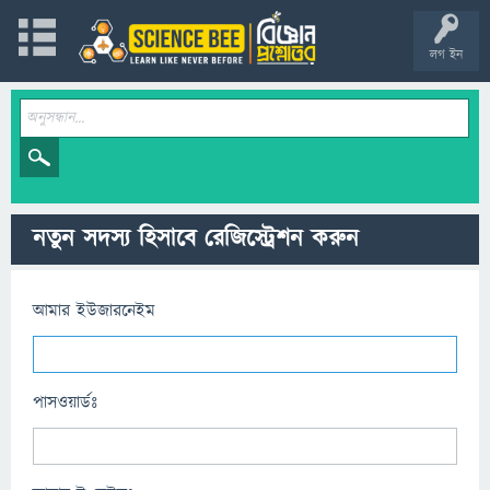
লগ ইন
নতুন সদস্য হিসাবে রেজিস্ট্রেশন করুন
আমার ইউজারনেইম
পাসওয়ার্ডঃ