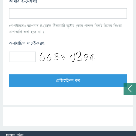
আমার ই-মেইলঃ
গোপনীয়তাঃ আপনার ই-মেইল ঠিকানাটি তৃতীয় কোন পক্ষের নিকট বিক্রয় কিংবা
ভাগাভাগি করা হবে না ।
অনাযাচিত যাচাইকরণ:
মতামত পাঠান