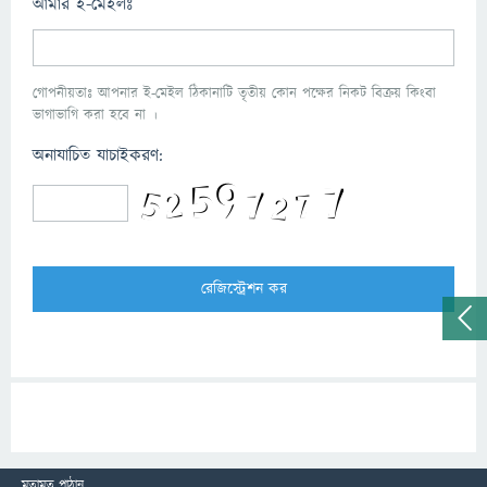
আমার ই-মেইলঃ
গোপনীয়তাঃ আপনার ই-মেইল ঠিকানাটি তৃতীয় কোন পক্ষের নিকট বিক্রয় কিংবা
ভাগাভাগি করা হবে না ।
অনাযাচিত যাচাইকরণ:
মতামত পাঠান