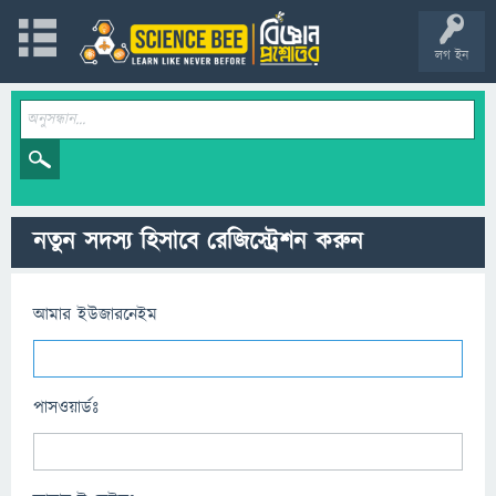
লগ ইন
নতুন সদস্য হিসাবে রেজিস্ট্রেশন করুন
আমার ইউজারনেইম
পাসওয়ার্ডঃ