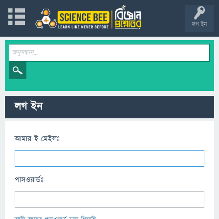
লগ ইন
লগ ইন
আমার ই-মেইলঃ
পাসওয়ার্ডঃ