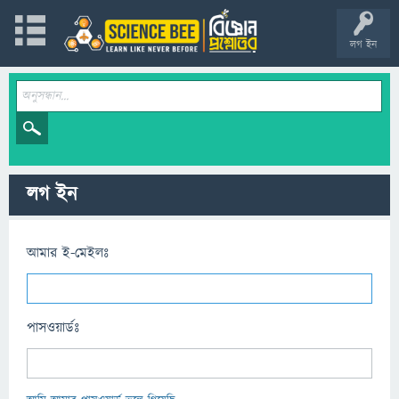
লগ ইন
লগ ইন
আমার ই-মেইলঃ
পাসওয়ার্ডঃ