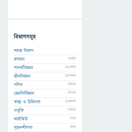
বিভাগসমূহ
সমস্ত বিভাগ
(641)
রসায়ন
(1,035)
পদার্থবিজ্ঞান
(1,830)
জীববিজ্ঞান
(159)
গণিত
(526)
জ্যোতির্বিজ্ঞান
(1,989)
স্বাস্থ্য ও চিকিৎসা
(736)
প্রযুক্তি
(67)
আইকিউ
(81)
সৃজনশীলতা