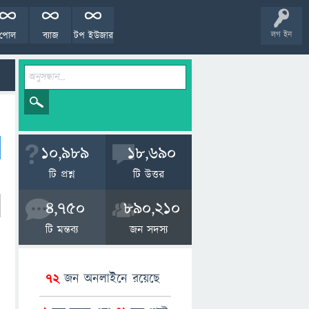
পোল
ব্যাজ
টপ ইউজার
লগ ইন
10,989
18,690
টি প্রশ্ন
টি উত্তর
4,750
890,210
টি মন্তব্য
জন সদস্য
72
জন অনলাইনে রয়েছে