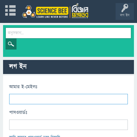
লগ ইন
লগ ইন
আমার ই-মেইলঃ
পাসওয়ার্ডঃ