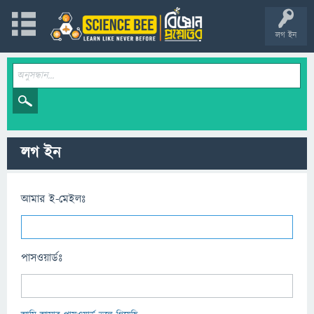
লগ ইন
লগ ইন
আমার ই-মেইলঃ
পাসওয়ার্ডঃ