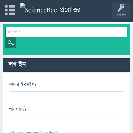
লগ ইন
লগ ইন
আমার ই-মেইলঃ
পাসওয়ার্ডঃ