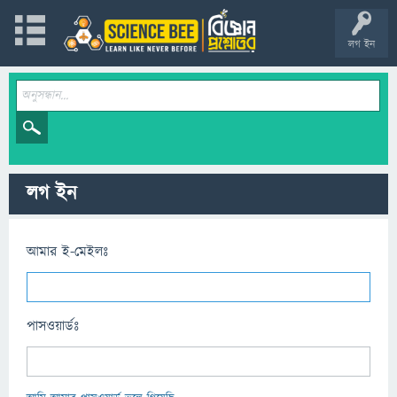
লগ ইন
লগ ইন
আমার ই-মেইলঃ
পাসওয়ার্ডঃ