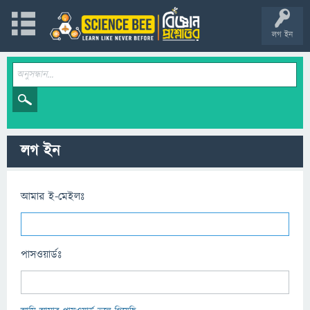
লগ ইন
লগ ইন
আমার ই-মেইলঃ
পাসওয়ার্ডঃ