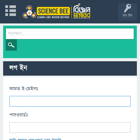
লগ ইন
লগ ইন
আমার ই-মেইলঃ
পাসওয়ার্ডঃ