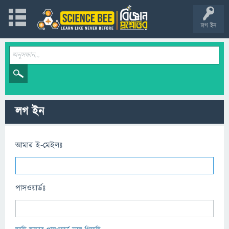
লগ ইন
লগ ইন
আমার ই-মেইলঃ
পাসওয়ার্ডঃ