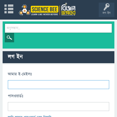
লগ ইন
লগ ইন
আমার ই-মেইলঃ
পাসওয়ার্ডঃ