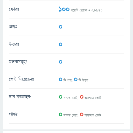
100
স্কোরঃ
পয়েন্ট (র‌্যাংক #
2,897
)
0
প্রশ্নঃ
0
উত্তরঃ
0
মন্তব্যসমূহঃ
0
0
ভোট দিয়েছেনঃ
টি প্রশ্ন,
টি উত্তর
0
0
দান করেছেন:
সম্মত ভোট,
অসম্মত ভোট
0
0
প্রাপ্তঃ
সম্মত ভোট,
অসম্মত ভোট