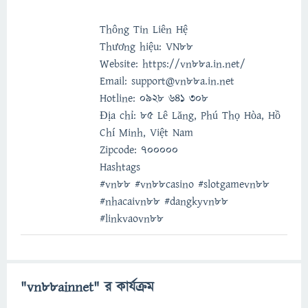
Thông Tin Liên Hệ
Thương hiệu: VN88
Website: https://vn88a.in.net/
Email: support@vn88a.in.net
Hotline: 0928 641 308
Địa chỉ: 85 Lê Lăng, Phú Thọ Hòa, Hồ
Chí Minh, Việt Nam
Zipcode: 700000
Hashtags
#vn88 #vn88casino #slotgamevn88
#nhacaivn88 #dangkyvn88
#linkvaovn88
"vn88ainnet" র কার্যক্রম