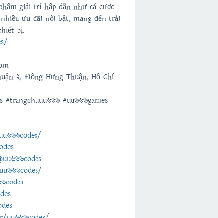
phẩm giải trí hấp dẫn như cá cược
nhiều ưu đãi nổi bật, mang đến trải
iết bị.
es/
com
huận 2, Đông Hưng Thuận, Hồ Chí
es #trangchuuu666 #uu666games
/uu666codes/
odes
@uu666codes
/uu666codes/
66codes
des
odes
er/uu666codes/