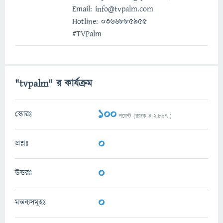
Email: info@tvpalm.com
Hotline: 0366885955
#TVPalm
"tvpalm" র কার্যক্রম
100
স্কোরঃ
পয়েন্ট (র‌্যাংক #
2,897
)
0
প্রশ্নঃ
0
উত্তরঃ
0
মন্তব্যসমূহঃ