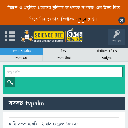
বিজ্ঞান ও প্রযুক্তির প্রশ্নোত্তর দুনিয়ায় আপনাকে স্বাগতম! প্রশ্ন-উত্তর দিয়ে
জিতে নিন পুরস্কার, বিস্তারিত
এখানে
দেখুন।
লগ ইন
সদস্যঃ tvpalm
ফিড
সাম্প্রতিক কর্মকান্ড
সকল প্রশ্ন
সকল উত্তর
Badges
সদস্যঃ tvpalm
আমি সদস্য হয়েছি
2 মাস (since 18 মে)