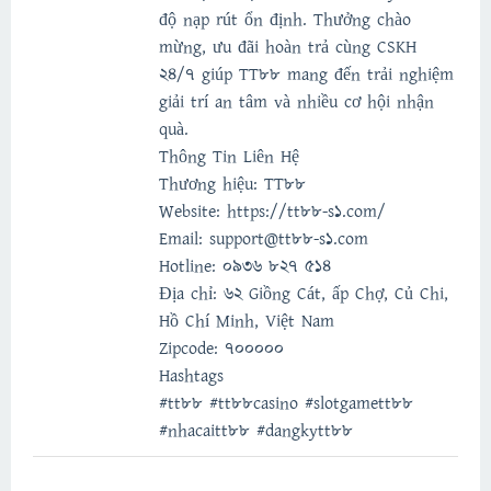
độ nạp rút ổn định. Thưởng chào
mừng, ưu đãi hoàn trả cùng CSKH
24/7 giúp TT88 mang đến trải nghiệm
giải trí an tâm và nhiều cơ hội nhận
quà.
Thông Tin Liên Hệ
Thương hiệu: TT88
Website: https://tt88-s1.com/
Email: support@tt88-s1.com
Hotline: 0936 827 514
Địa chỉ: 62 Giồng Cát, ấp Chợ, Củ Chi,
Hồ Chí Minh, Việt Nam
Zipcode: 700000
Hashtags
#tt88 #tt88casino #slotgamett88
#nhacaitt88 #dangkytt88