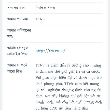
সদস্যের ধরণ
নিবন্ধিত সদস্য
আমার পূর্ণ নাম :
TT88
আমার প্রতিষ্ঠানের
নাম:
আমার ফেসবুক
https://tt888.io/
প্রোফাইল লিঙ্ক:
আমার সম্পর্কে
TT88 là điểm đến lý tưởng cho những
আরো কিছু:
ai đam mê thế giới giải trí và cá cược.
Với giao diện hiện đại và danh mục trò
chơi phong phú, TT88 cam kết mang
lại trải nghiệm thượng đỉnh cho người
chơi. Nơi đây không chỉ nổi bật với sự
minh bạch, mà còn bởi chất lượng dịch
vụ luôn được ưu tiên hàng đầu.