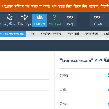
তির প্রশ্নোত্তর দুনিয়ায় আপনাকে স্বাগতম! প্রশ্ন-উত্তর দিয়ে জিতে নিন পুরস্কার, বিস্ত
!
অনুত্তরিত
বিভাগসমূহ
সদস্যবৃন্দ
প্রশ্ন করুন
FAQ
চ্যাট রুম
স্যঃ tramscorecom
ফিড
সাম্প্রতিক কর্মকান্ড
সকল প্রশ্ন
সকল উত্তর
Bad
"tramscorecom" র কার্যক্
স্কোরঃ
প্রশ্নঃ
উত্তরঃ