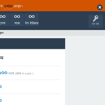
ারিত
এখানে
দেখুন।
পোল
ব্যাজ
টপ ইউজার
লগ ইন
ges
রম
100
পয়েন্ট (র‌্যাংক #
2,897
)
0
0