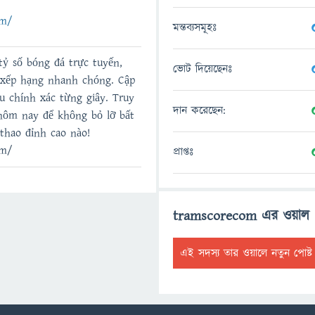
om/
মন্তব্যসমূহঃ
tỷ số bóng đá trực tuyến,
ভোট দিয়েছেনঃ
g xếp hạng nhanh chóng. Cập
u chính xác từng giây. Truy
দান করেছেন:
hôm nay để không bỏ lỡ bất
thao đỉnh cao nào!
om/
প্রাপ্তঃ
tramscorecom এর ওয়াল
এই সদস্য তার ওয়ালে নতুন পোষ্