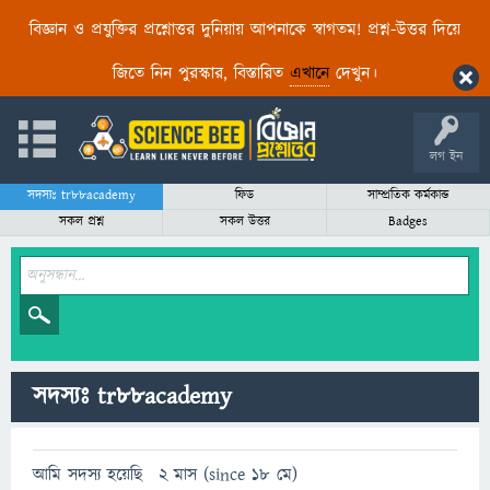
বিজ্ঞান ও প্রযুক্তির প্রশ্নোত্তর দুনিয়ায় আপনাকে স্বাগতম! প্রশ্ন-উত্তর দিয়ে
জিতে নিন পুরস্কার, বিস্তারিত
এখানে
দেখুন।
লগ ইন
সদস্যঃ tr88academy
ফিড
সাম্প্রতিক কর্মকান্ড
সকল প্রশ্ন
সকল উত্তর
Badges
সদস্যঃ tr88academy
আমি সদস্য হয়েছি
2 মাস (since 18 মে)