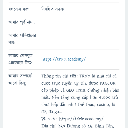
সদস্যের ধরণ
নিবন্ধিত সদস্য
আমার পূর্ণ নাম :
আমার প্রতিষ্ঠানের
নাম:
আমার ফেসবুক
https://tr88.academy/
প্রোফাইল লিঙ্ক:
আমার সম্পর্কে
Thông tin chi tiết: TR88 là nhà cái cá
আরো কিছু:
cược trực tuyến uy tín, được PAGCOR
cấp phép và GEO Trust chứng nhận bảo
mật. Nền tảng cung cấp hơn 5.000 trò
chơi hấp dẫn như thể thao, casino, lô
đề, đá gà…
Website: https://tr88.academy/
Địa chỉ: 120 Đường số 1A, Bình Tân,