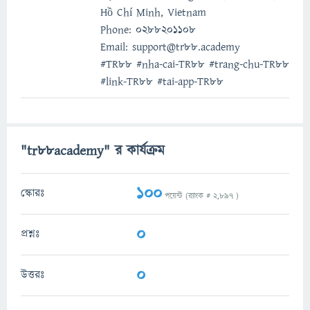
Hồ Chí Minh, Vietnam
Phone: 0288201108
Email: support@tr88.academy
#TR88 #nha-cai-TR88 #trang-chu-TR88
#link-TR88 #tai-app-TR88
"tr88academy" র কার্যক্রম
100
স্কোরঃ
পয়েন্ট (র‌্যাংক #
2,897
)
0
প্রশ্নঃ
0
উত্তরঃ