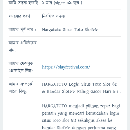
আমি সদস্য হয়েছি
1 মাস (since 09 জুন )
সদস্যের ধরণ
নিবন্ধিত সদস্য
আমার পূর্ণ নাম :
Hargatoto Situs Toto Slot88
আমার প্রতিষ্ঠানের
নাম:
আমার ফেসবুক
https://slayfestival.com/
প্রোফাইল লিঙ্ক:
আমার সম্পর্কে
HARGATOTO Login Situs Toto Slot 4D
আরো কিছু:
& Bandar Slot88 Paling Gacor Hari Ini .
HARGATOTO menjadi pilihan tepat bagi
pemain yang mencari kemudahan login
situs toto slot 4D sekaligus akses ke
bandar Slot88 dengan performa yang