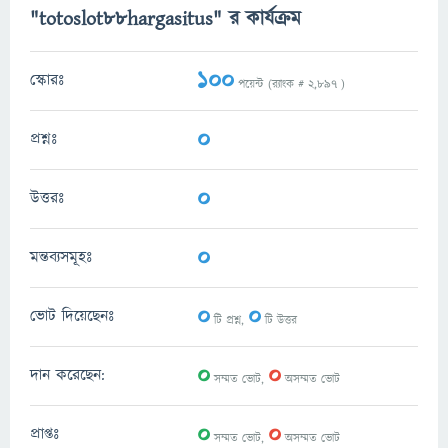
"totoslot88hargasitus" র কার্যক্রম
100
স্কোরঃ
পয়েন্ট (র‌্যাংক #
2,897
)
0
প্রশ্নঃ
0
উত্তরঃ
0
মন্তব্যসমূহঃ
0
0
ভোট দিয়েছেনঃ
টি প্রশ্ন,
টি উত্তর
0
0
দান করেছেন:
সম্মত ভোট,
অসম্মত ভোট
0
0
প্রাপ্তঃ
সম্মত ভোট,
অসম্মত ভোট