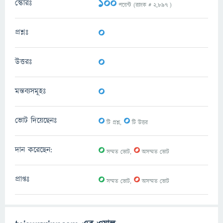
100
স্কোরঃ
পয়েন্ট (র‌্যাংক #
2,897
)
0
প্রশ্নঃ
0
উত্তরঃ
0
মন্তব্যসমূহঃ
0
0
ভোট দিয়েছেনঃ
টি প্রশ্ন,
টি উত্তর
0
0
দান করেছেন:
সম্মত ভোট,
অসম্মত ভোট
0
0
প্রাপ্তঃ
সম্মত ভোট,
অসম্মত ভোট