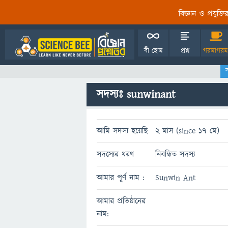
বিজ্ঞান ও প্রযুক্
বী হোম
প্রশ্ন
গরমাগরম
সদস্যঃ sunwinant
আমি সদস্য হয়েছি
2 মাস (since 17 মে)
সদস্যের ধরণ
নিবন্ধিত সদস্য
আমার পূর্ণ নাম :
Sunwin Ant
আমার প্রতিষ্ঠানের
নাম: