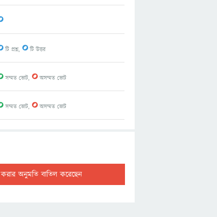
0
0
0
টি প্রশ্ন,
টি উত্তর
0
0
সম্মত ভোট,
অসম্মত ভোট
0
0
সম্মত ভোট,
অসম্মত ভোট
ট করার অনুমতি বাতিল করেছেন